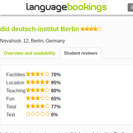
did deutsch-institut Berlin
Contact us
Novalisstr. 12
,
Berlin
,
Germany
Overview and availability
BROWSE
Student reviews
Sign in
Facilities
70%
Location
95%
Help
Teaching
80%
Fun
65%
Currency
€
Total
77%
Text
0%
Language